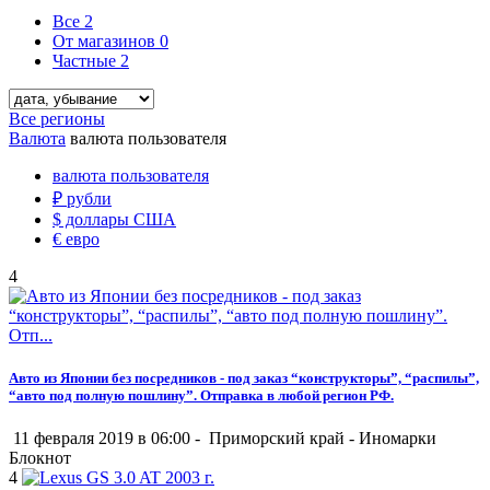
Все
2
От магазинов
0
Частные
2
Все регионы
Валюта
валюта пользователя
валюта пользователя
₽
рубли
$
доллары США
€
евро
4
Авто из Японии без посредников - под заказ “конструкторы”, “распилы”,
“авто под полную пошлину”. Отправка в любой регион РФ.
11 февраля 2019 в 06:00 -
Приморский край
-
Иномарки
Блокнот
4