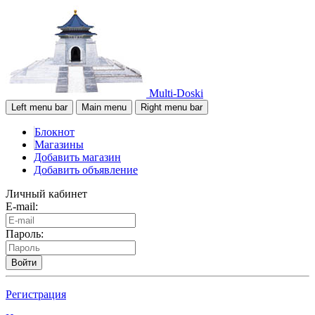
Multi-Doski
Left menu bar
Main menu
Right menu bar
Блокнот
Магазины
Добавить магазин
Добавить объявление
Личный кабинет
E-mail:
Пароль:
Войти
Регистрация