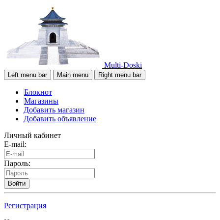
Multi-Doski
Left menu bar
Main menu
Right menu bar
Блокнот
Магазины
Добавить магазин
Добавить объявление
Личный кабинет
E-mail:
Пароль:
Войти
Регистрация