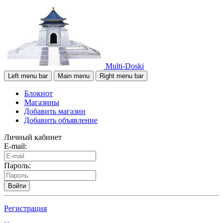
Multi-Doski
Left menu bar
Main menu
Right menu bar
Блокнот
Магазины
Добавить магазин
Добавить объявление
Личный кабинет
E-mail:
Пароль:
Войти
Регистрация