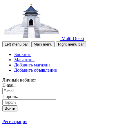
Multi-Doski
Left menu bar
Main menu
Right menu bar
Блокнот
Магазины
Добавить магазин
Добавить объявление
Личный кабинет
E-mail:
Пароль:
Войти
Регистрация