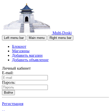
Multi-Doski
Left menu bar
Main menu
Right menu bar
Блокнот
Магазины
Добавить магазин
Добавить объявление
Личный кабинет
E-mail:
Пароль:
Войти
Регистрация