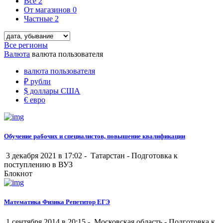
Все
2
От магазинов
0
Частные
2
Все регионы
Валюта
валюта пользователя
валюта пользователя
₽
рубли
$
доллары США
€
евро
Обучение рабочих и специалистов, повышение квалификации
3 декабря 2021 в 17:02 -
Татарстан
-
Подготовка к
поступлению в ВУЗ
Блокнот
Математика Физика Репетитор ЕГЭ
1 сентября 2014 в 20:15 -
Московская область
-
Подготовка к