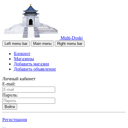
Multi-Doski
Left menu bar
Main menu
Right menu bar
Блокнот
Магазины
Добавить магазин
Добавить объявление
Личный кабинет
E-mail:
Пароль:
Войти
Регистрация