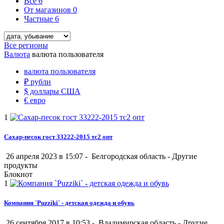
Все
6
От магазинов
0
Частные
6
Все регионы
Валюта
валюта пользователя
валюта пользователя
₽
рубли
$
доллары США
€
евро
1
Сахар-песок гост 33222-2015 тс2 опт
26 апреля 2023 в 15:07 -
Белгородская область
-
Другие
продукты
Блокнот
1
Компания `Puzziki` - детская одежда и обувь
26 сентября 2017 в 10:53 -
Владимирская область
-
Другие