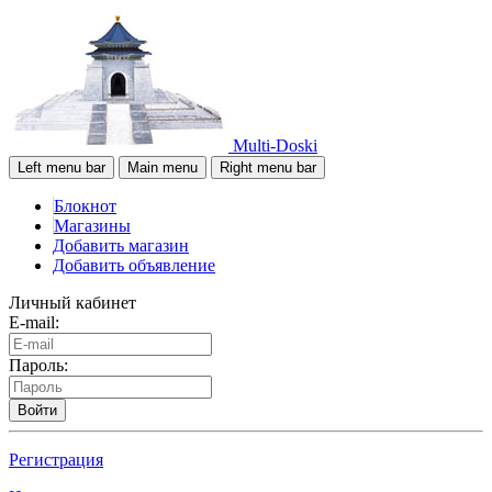
Multi-Doski
Left menu bar
Main menu
Right menu bar
Блокнот
Магазины
Добавить магазин
Добавить объявление
Личный кабинет
E-mail:
Пароль:
Войти
Регистрация