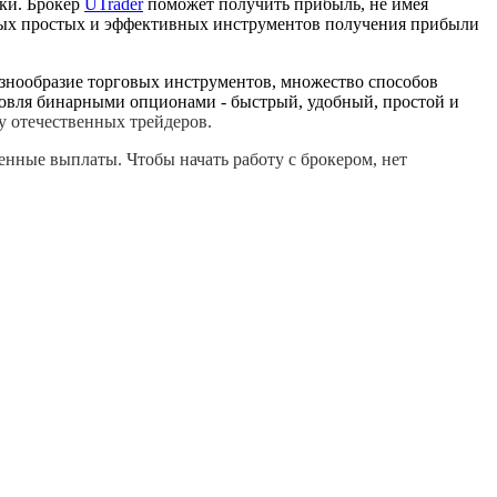
вки. Брокер
UTrader
поможет получить прибыль, не имея
амых простых и эффективных инструментов получения прибыли
азнообразие торговых инструментов, множество способов
рговля бинарными опционами - быстрый, удобный, простой и
у отечественных трейдеров.
менные выплаты. Чтобы начать работу с брокером, нет