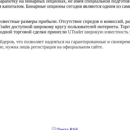
заработку на бинарных опционах, не имея специальной подгото
ым капиталом. Бинарные опционы сегодня являются одним из с
известные размеры прибыли. Отсутствие спредов и комиссий, р
Trader доступной широкому кругу пользователей интернета. То
 одной торговой сделки принесли
UTrader широкую известность 
ейдеров, что позволяет надеяться на гарантированные и своевре
е, нужна лишь регистрация на официальном сайте.