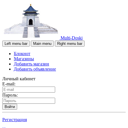
Multi-Doski
Left menu bar
Main menu
Right menu bar
Блокнот
Магазины
Добавить магазин
Добавить объявление
Личный кабинет
E-mail:
Пароль:
Войти
Регистрация