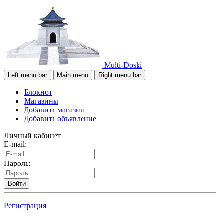
Multi-Doski
Left menu bar
Main menu
Right menu bar
Блокнот
Магазины
Добавить магазин
Добавить объявление
Личный кабинет
E-mail:
Пароль:
Войти
Регистрация