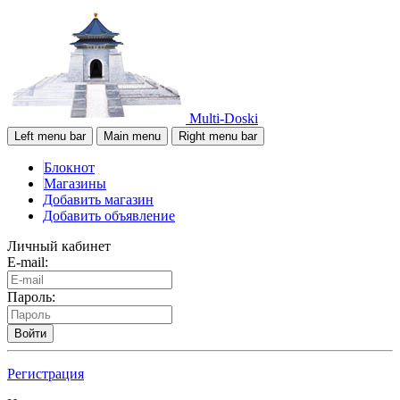
Multi-Doski
Left menu bar
Main menu
Right menu bar
Блокнот
Магазины
Добавить магазин
Добавить объявление
Личный кабинет
E-mail:
Пароль:
Войти
Регистрация