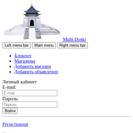
Multi-Doski
Left menu bar
Main menu
Right menu bar
Блокнот
Магазины
Добавить магазин
Добавить объявление
Личный кабинет
E-mail:
Пароль:
Войти
Регистрация