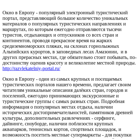
Окно в Европу - популярный электронный туристический
портал, представляющий большое количество уникальных
материалов о популярных туристических направлениях и
маршрутах, по которым ежегодно отправляются тысячи
туристов, отдыхающих и отпускников со всех стран и
континентов, проводя прекрасное время на жарких
средиземноморских пляжах, на склонах горнолыжных
Альпийских курортов, в заповедных лесах Амазонии, и в
других прерасных местах, где обязательно стоит побывать, по-
достоинству оценив красоту и великолепие местной природы.
http://razvlekatelniy-portal.ru/
Окно в Европу - один из самых крупных и посещаемых
туристических порталов нашего времени, предлагает своим
читателям уникальные описания далёких стран, городов и
поселений, ежегодно принимающих экскурсионные и
туристические группы с самых разных стран. Подробная
информация о популярных местах отдыха, наличии
исторических достопримечательностей, памятников древней
культуры, дополнительных развлечениях - серфинге,
дайвинге, сноуборде, наличии поблизости крупных
аквапарков, теннисных кортов, спортвных площадок, и
возможность посетить местные супермаркеты - для покупки