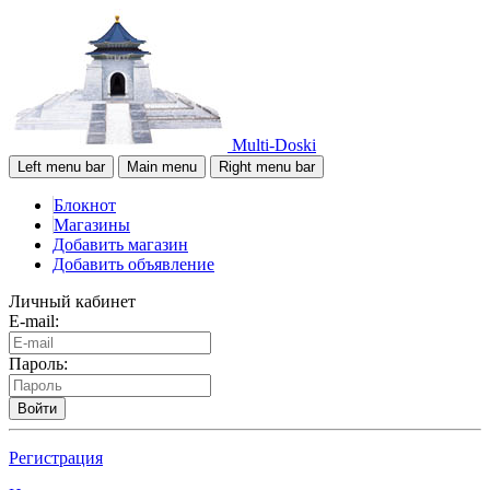
Multi-Doski
Left menu bar
Main menu
Right menu bar
Блокнот
Магазины
Добавить магазин
Добавить объявление
Личный кабинет
E-mail:
Пароль:
Войти
Регистрация