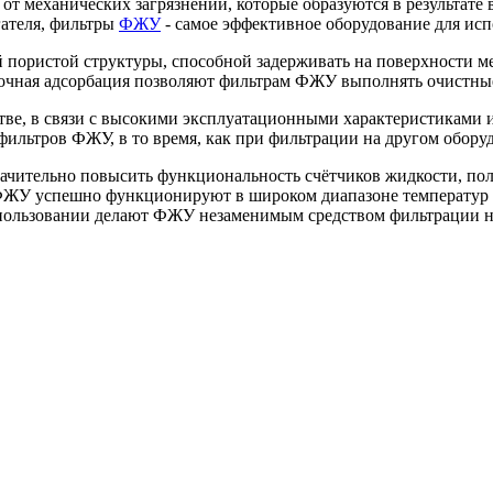
от механических загрязнений, которые образуются в результате
гателя, фильтры
ФЖУ
- самое эффективное оборудование для исп
пористой структуры, способной задерживать на поверхности мех
очная адсорбация позволяют фильтрам ФЖУ выполнять очистные
е, в связи с высокими эксплуатационными характеристиками и 
ильтров ФЖУ, в то время, как при фильтрации на другом оборуд
ачительно повысить функциональность счётчиков жидкости, пол
ФЖУ успешно функционируют в широком диапазоне температур 
спользовании делают ФЖУ незаменимым средством фильтрации н