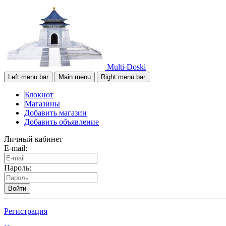
Multi-Doski
Left menu bar
Main menu
Right menu bar
Блокнот
Магазины
Добавить магазин
Добавить объявление
Личный кабинет
E-mail:
Пароль:
Войти
Регистрация