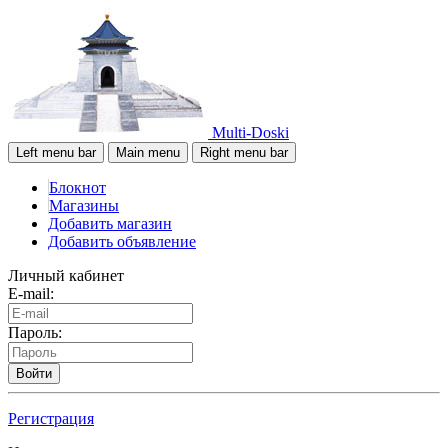
Multi-Doski
Left menu bar
Main menu
Right menu bar
Блокнот
Магазины
Добавить магазин
Добавить объявление
Личный кабинет
E-mail:
Пароль:
Войти
Регистрация