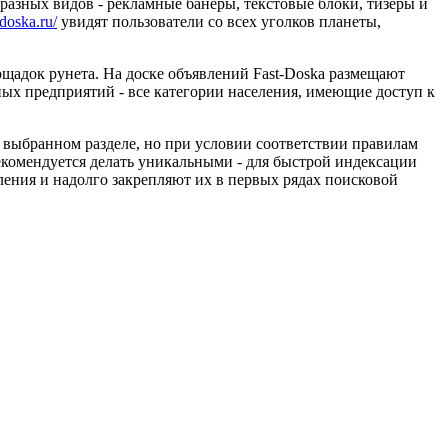
азных видов - рекламные банеры, текстовые блоки, тизеры и
-doska.ru/
увидят пользователи со всех уголков планеты,
щадок рунета. На доске объявлений Fast-Doska размещают
х предприятий - все категории населения, имеющие доступ к
 выбранном разделе, но при условии соответствии правилам
екомендуется делать уникальными - для быстрой индексации
ления и надолго закрепляют их в первых рядах поисковой