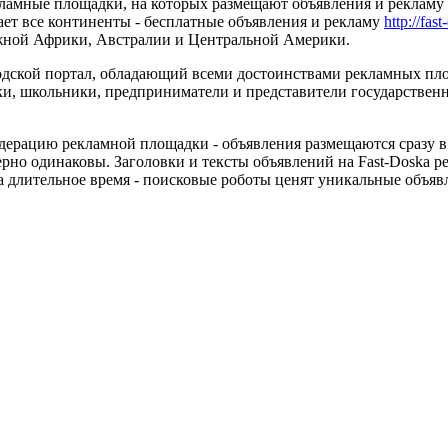
ламные площадки, на которых размещают объявления и рекламу р
ает все континенты - бесплатные объявления и рекламу
http://fast
Южной Африки, Австралии и Центральной Америки.
одской портал, обладающий всеми достоинствами рекламных пло
, школьники, предприниматели и представители государственны
дерацию рекламной площадки - объявления размещаются сразу в
рно одинаковы. Заголовки и тексты объявлений на Fast-Doska р
а длительное время - поисковые роботы ценят уникальные объяв