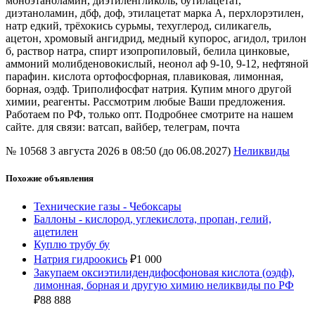
моноэтаноламин, диэтиленгликоль, бутилацетат,
диэтаноламин, дбф, доф, этилацетат марка А, перхлорэтилен,
натр едкий, трёхокись сурьмы, техуглерод, силикагель,
ацетон, хромовый ангидрид, медный купорос, агидол, трилон
б, раствор натра, спирт изопропиловый, белила цинковые,
аммоний молибденовокислый, неонол аф 9-10, 9-12, нефтяной
парафин. кислота ортофосфорная, плавиковая, лимонная,
борная, оэдф. Триполифосфат натрия. Купим много другой
химии, реагенты. Рассмотрим любые Ваши предложения.
Работаем по РФ, только опт. Подробнее смотрите на нашем
сайте. для связи: ватсап, вайбер, телеграм, почта
№ 10568
3 августа 2026 в 08:50 (до 06.08.2027)
Неликвиды
Похожие объявления
Технические газы - Чебоксары
Баллоны - кислород, углекислота, пропан, гелий,
ацетилен
Куплю трубу бу
Натрия гидроокись
₽
1 000
Закупаем оксиэтилидендифосфоновая кислота (оэдф),
лимонная, борная и другую химию неликвиды по РФ
₽
88 888