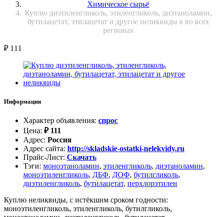
Химическое сырьё
Куплю диэтиленгликоль, этиленгликоль, диэтаноламин,
бутилацетат, этилацетат и другое неликвиды в во всех
регионах
₽
111
Информация
Характер объявления
:
спрос
Цена
:
₽
111
Адрес
:
Россия
Адрес сайта
:
http://skladskie-ostatki-nelekvidy.ru
Прайс-Лист
:
Скачать
Тэги
:
моноэтаноламин
,
этиленгликоль
,
диэтаноламин
,
моноэтиленгликоль
,
ДБФ
,
ДОФ
,
бутилгликоль
,
диэтиленгликоль
,
бутилацетат
,
перхлорэтилен
Куплю неликвиды, с истёкшим сроком годности:
моноэтиленгликоль, этиленгликоль, бутилгликоль,