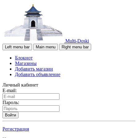
Multi-Doski
Left menu bar
Main menu
Right menu bar
Блокнот
Магазины
Добавить магазин
Добавить объявление
Личный кабинет
E-mail:
Пароль:
Войти
Регистрация