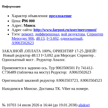
Информация
Характер объявления
:
предложение
Цена
:
₽
96 000
Адрес
:
Минск
Адрес сайта
:
http://www.farpost.ru/user/mercemost/
Тэги
:
ремонт
,
дифференциал
,
вой редуктора
,
Спринтер
Мерседес 906
,
48:13
,
I=3.692
,
односкатный
,
A9063502623
ЗАКАЗНОЙ ,ОПЛАТА 100%, ОРИЕНТИР 17-25 ДНЕЙ!
Новый редуктор 48:13 I=3,692 для Мерседес Спринтер .
Односкатный мост . Редуктор Аналог.
Применяется в заднюю ось. Typ 9063506501 Fz 741412-
С736489 (табличка на мосту) Редуктор: A9063502623
Оригиналый заказной редуктор A9063503723, А9063504523
Находимся в Минске. Доставка ТК. Viber на номере.
№ 10703
14 июля 2026 в 16:44 (до 19.01.2038)
aliaksei