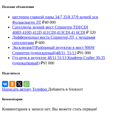
Похожие объявления
шестерни главной пары 34/7,35/8 37/9 задней оси
Фольксваген ЛТ
₽
40 000
Сателлиты задний мост Спринтер TDI/CDI
408D,410D,412D,411CDI,413CDI,41 6CDI
₽
320
Дифференциал моста Спринтер,ЛТ, с четырьмя
сателлитами
₽
600
Эксклюзив!!!Разборный редуктор в мост 906W
Спринтер (односкатный)48/11, 51/13
₽
91 000
Гул,шум в редуктое 48/11 51/13 Крафтер-Crafter 30-35
(однокатковый)
₽
91 000
Поделиться
Написать автору
Телефон
Добавить в блокнот
Комментарии
Комментариев к записи нет. Вы можете стать первым!