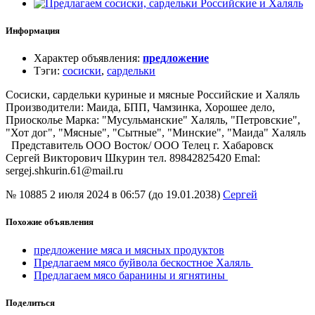
Информация
Характер объявления
:
предложение
Тэги
:
сосиски
,
сардельки
Сосиски, сардельки куриные и мясные Российские и Халяль
Производители: Маида, БПП, Чамзинка, Хорошее дело,
Приосколье Марка: "Мусульманские" Халяль, "Петровские",
"Хот дог", "Мясные", "Сытные", "Минские", "Маида" Халяль
Представитель ООО Восток/ ООО Телец г. Хабаровск
Сергей Викторович Шкурин тел. 89842825420 Emal:
sergej.shkurin.61@mail.ru
№ 10885
2 июля 2024 в 06:57 (до 19.01.2038)
Сергей
Похожие объявления
предложение мяса и мясных продуктов
Предлагаем мясо буйвола бескостное Халяль
Предлагаем мясо баранины и ягнятины
Поделиться