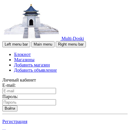
Multi-Doski
Left menu bar
Main menu
Right menu bar
Блокнот
Магазины
Добавить магазин
Добавить объявление
Личный кабинет
E-mail:
Пароль:
Войти
Регистрация