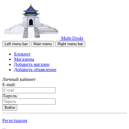
Multi-Doski
Left menu bar
Main menu
Right menu bar
Блокнот
Магазины
Добавить магазин
Добавить объявление
Личный кабинет
E-mail:
Пароль:
Войти
Регистрация