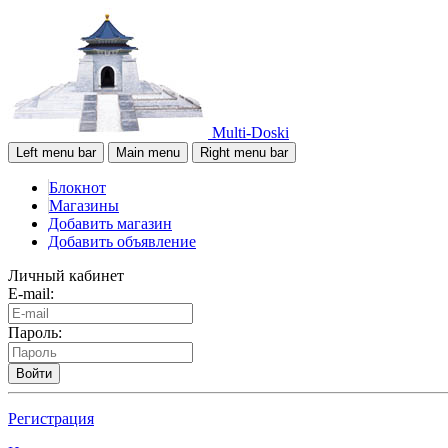
Multi-Doski
Left menu bar
Main menu
Right menu bar
Блокнот
Магазины
Добавить магазин
Добавить объявление
Личный кабинет
E-mail:
Пароль:
Войти
Регистрация