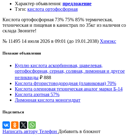
Характер объявления
:
предложение
Тэги
:
кислота ортофосфорная
Кислота ортофосфорная 73% 75% 85% термическая,
техническая и пищевая в канистрах по 35кг из наличия со
склада Звоните!
№ 11495
14 июля 2026 в 09:01 (до 19.01.2038)
Химэкс
Похожие объявления
Куплю кислота аскорбиновая, щавелевая,
ортофосфорная, серная, соляная, лимонная и другое
неликвиды
₽
888
Кислота фтористоводородная (плавиковая) 70%
Кислота олеиновая техническая аналог марки Б-14
Кислота азотная 57%
Лимонная кислота моногидрат
Поделиться
Написать автору
Телефон
Добавить в блокнот