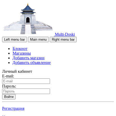
Multi-Doski
Left menu bar
Main menu
Right menu bar
Блокнот
Магазины
Добавить магазин
Добавить объявление
Личный кабинет
E-mail:
Пароль:
Войти
Регистрация