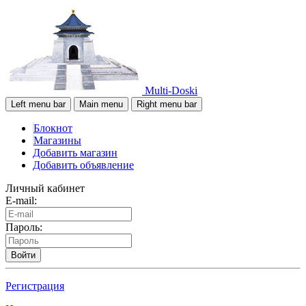
Multi-Doski
Left menu bar
Main menu
Right menu bar
Блокнот
Магазины
Добавить магазин
Добавить объявление
Личный кабинет
E-mail:
Пароль:
Войти
Регистрация