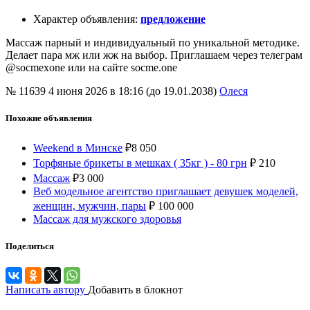
Характер объявления
:
предложение
Массаж парный и индивидуальный по уникальной методике.
Делает пара мж или жж на выбор. Приглашаем через телеграм
@socmexone или на сайте socme.one
№ 11639
4 июня 2026 в 18:16 (до 19.01.2038)
Олеся
Похожие объявления
Weekend в Минске
₽
8 050
Торфяные брикеты в мешках ( 35кг ) - 80 грн
₽
210
Массаж
₽
3 000
Веб модельное агентство приглашает девушек моделей,
женщин, мужчин, пары
₽
100 000
Массаж для мужского здоровья
Поделиться
Написать автору
Добавить в блокнот