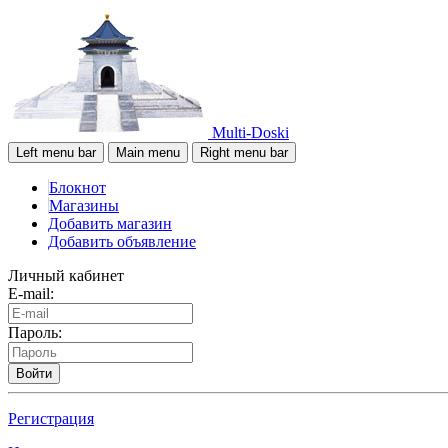
Multi-Doski
Left menu bar
Main menu
Right menu bar
Блокнот
Магазины
Добавить магазин
Добавить объявление
Личный кабинет
E-mail:
Пароль:
Войти
Регистрация