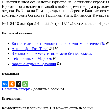
С наступлением осени поток туристов на Балтийские курорты н
Красота – она остается таковой в любое время года, да и раз
отдыха. Рыбалка на Немане, отдых на побережье Балтийского 
архитектурные богатства Таллинна, Риги, Вильнюса, Каунаса и
№ 1184
18 октября 2014 в 22:50 (до 17.11.2028)
Анастасия Фрол
Похожие объявления
Бизнес и личное предложение по кредиту в размере 2%
₽
Анти кафе `Free Time`
₽
150
Эксклюзивные услуги знакомств бизнес класса.
Тetuan отдых в Марокко
₽
1
sanpaulo отдых в Бразилии
₽
1
Поделиться
Написать автору
Добавить в блокнот
Комментарии
Комментариев к записи нет. Вы можете стать первым!