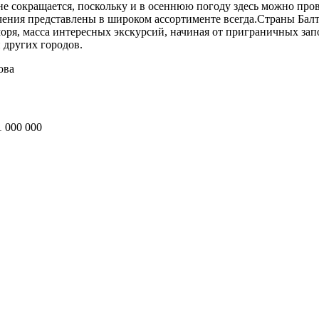
е сокращается, поскольку и в осеннюю погоду здесь можно пров
влечения представлены в широком ассортименте всегда.Страны Ба
моря, масса интересных экскурсий, начиная от приграничных за
 других городов.
ова
1 000 000