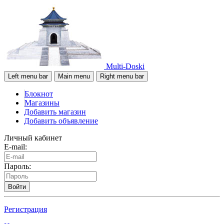
Multi-Doski
Left menu bar
Main menu
Right menu bar
Блокнот
Магазины
Добавить магазин
Добавить объявление
Личный кабинет
E-mail:
Пароль:
Войти
Регистрация