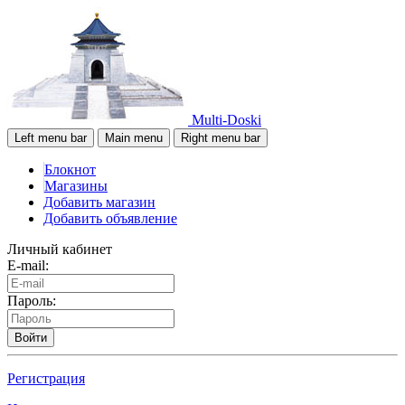
Multi-Doski
Left menu bar
Main menu
Right menu bar
Блокнот
Магазины
Добавить магазин
Добавить объявление
Личный кабинет
E-mail:
Пароль:
Войти
Регистрация