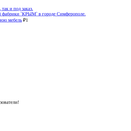
так и под заказ.
ой фабрики `КРЫМ` в городе Симферополе.
нюю мебель
₽
1
зователи!