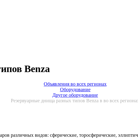
ипов Benza
Объявления во всех регионах
Оборудование
Другое оборудование
Резервуарные днища разных типов Benza в во всех региона
ров различных видов: сферические, торосферические, эллиптиче