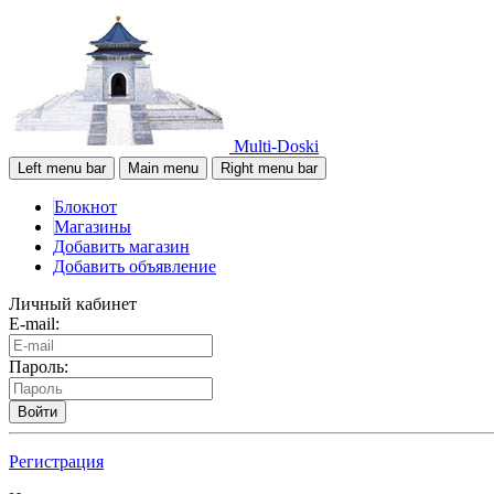
Multi-Doski
Left menu bar
Main menu
Right menu bar
Блокнот
Магазины
Добавить магазин
Добавить объявление
Личный кабинет
E-mail:
Пароль:
Войти
Регистрация