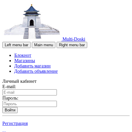
Multi-Doski
Left menu bar
Main menu
Right menu bar
Блокнот
Магазины
Добавить магазин
Добавить объявление
Личный кабинет
E-mail:
Пароль:
Войти
Регистрация