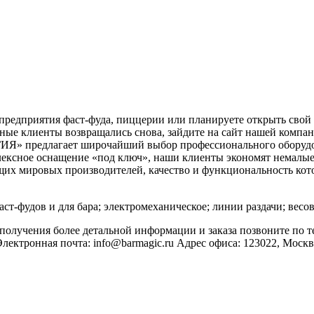
, предприятия фаст-фуда, пиццерии или планируете открыть свой 
ые клиенты возвращались снова, зайдите на сайт нашей компан
Я» предлагает широчайший выбор профессионального оборудов
ексное оснащение «под ключ», наши клиенты экономят немалые 
ущих мировых производителей, качество и функциональность к
аст-фудов и для бара; электромеханическое; линии раздачи; весо
получения более детальной информации и заказа позвоните по теле
ктронная почта: info@barmagic.ru Адрес офиса: 123022, Москва, 2