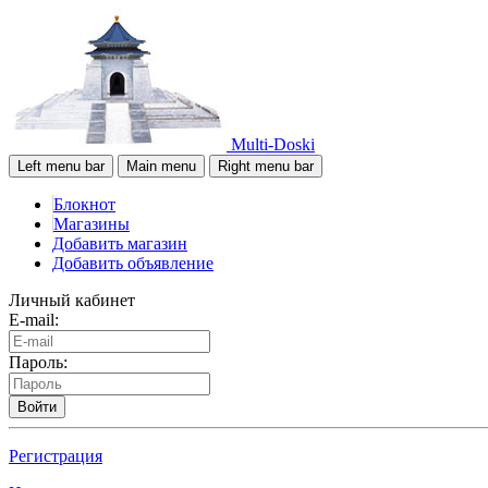
Multi-Doski
Left menu bar
Main menu
Right menu bar
Блокнот
Магазины
Добавить магазин
Добавить объявление
Личный кабинет
E-mail:
Пароль:
Войти
Регистрация