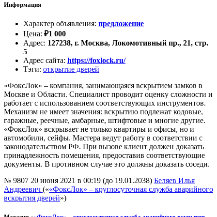
Информация
Характер объявления
:
предложение
Цена
:
₽
1 000
Адрес
:
127238, г. Москва, Локомотивный пр., 21, стр.
5
Адрес сайта
:
https://foxlock.ru/
Тэги
:
открытие дверей
«ФоксЛок» – компания, занимающаяся вскрытием замков в
Москве и Области. Специалист проводит оценку сложности и
работает с использованием соответствующих инструментов.
Механизм не имеет значения: вскрытию подлежат кодовые,
гаражные, реечные, амбарные, штифтовые и многие другие.
«ФоксЛок» вскрывает не только квартиры и офисы, но и
автомобили, сейфы. Мастера ведут работу в соответствии с
законодательством РФ. При вызове клиент должен доказать
принадлежность помещения, предоставив соответствующие
документы. В противном случае это должны доказать соседи.
№ 9807
20 июня 2021 в 00:19 (до 19.01.2038)
Беляев Илья
Андреевич
(«
«ФоксЛок» – круглосуточная служба аварийного
вскрытия дверей
»)
Магазин «
«ФоксЛок» – круглосуточная служба аварийного вскрытия