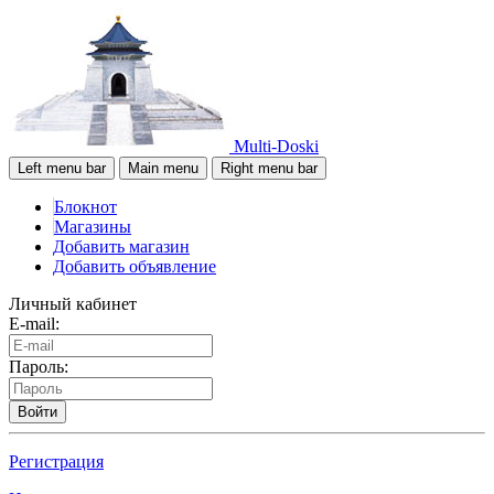
Multi-Doski
Left menu bar
Main menu
Right menu bar
Блокнот
Магазины
Добавить магазин
Добавить объявление
Личный кабинет
E-mail:
Пароль:
Войти
Регистрация