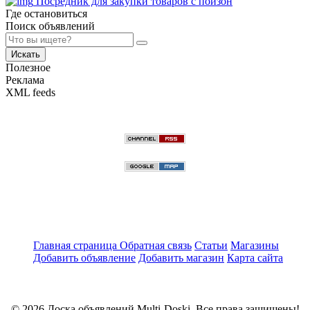
Посредник для закупки товаров с пойзон
Где остановиться
Поиск объявлений
Искать
Полезное
Реклама
XML feeds
Главная страница
Обратная связь
Статьи
Магазины
Добавить объявление
Добавить магазин
Карта сайта
© 2026 Доска объявлений Multi-Doski. Все права защищены!