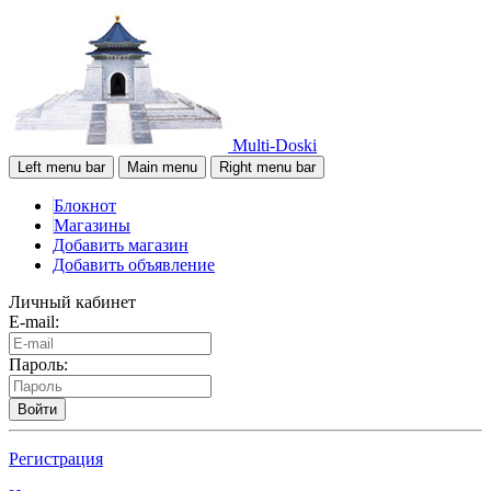
Multi-Doski
Left menu bar
Main menu
Right menu bar
Блокнот
Магазины
Добавить магазин
Добавить объявление
Личный кабинет
E-mail:
Пароль:
Войти
Регистрация