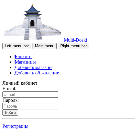
Multi-Doski
Left menu bar
Main menu
Right menu bar
Блокнот
Магазины
Добавить магазин
Добавить объявление
Личный кабинет
E-mail:
Пароль:
Войти
Регистрация