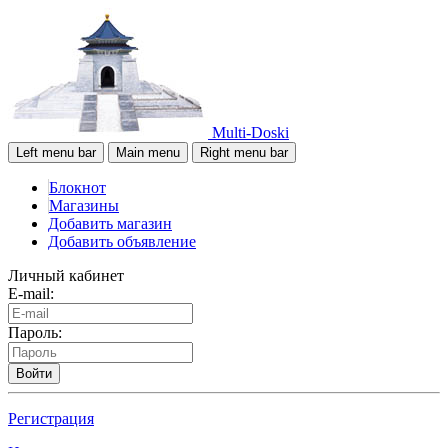
Multi-Doski
Left menu bar
Main menu
Right menu bar
Блокнот
Магазины
Добавить магазин
Добавить объявление
Личный кабинет
E-mail:
Пароль:
Войти
Регистрация