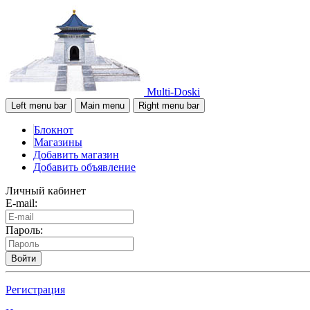
Multi-Doski
Left menu bar
Main menu
Right menu bar
Блокнот
Магазины
Добавить магазин
Добавить объявление
Личный кабинет
E-mail:
Пароль:
Войти
Регистрация