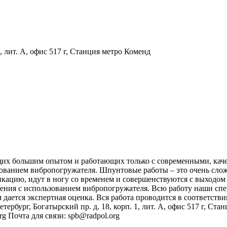
1, лит. А, офис 517 г, Станция метро Коменд
щих большим опытом и работающих только с современными, кач
ованием вибропогружателя. Шпунтовые работы – это очень слож
кацию, идут в ногу со временем и совершенствуются с выходом
ения с использованием вибропогружателя. Всю работу наши спе
ем дается экспертная оценка. Вся работа проводится в соответс
ербург, Богатырский пр. д. 18, корп. 1, лит. А, офис 517 г, Ст
rg Почта для связи: spb@radpol.org