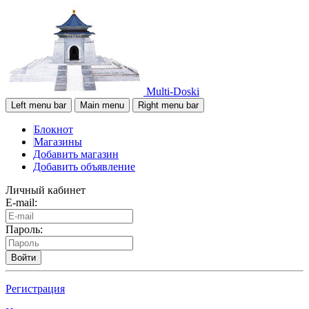
Multi-Doski
Left menu bar
Main menu
Right menu bar
Блокнот
Магазины
Добавить магазин
Добавить объявление
Личный кабинет
E-mail:
Пароль:
Войти
Регистрация