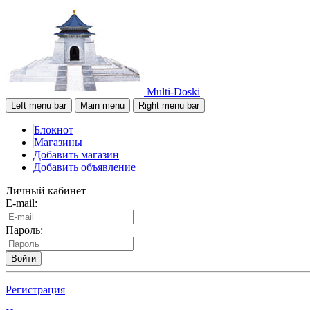
Multi-Doski
Left menu bar
Main menu
Right menu bar
Блокнот
Магазины
Добавить магазин
Добавить объявление
Личный кабинет
E-mail:
Пароль:
Войти
Регистрация