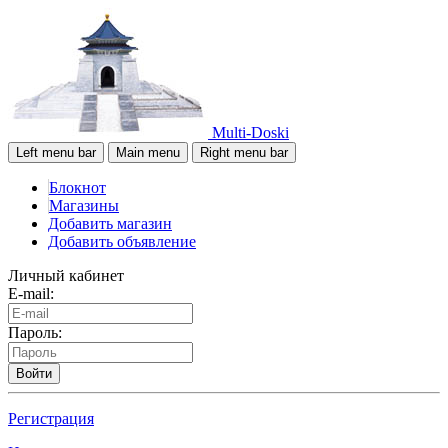
Multi-Doski
Left menu bar
Main menu
Right menu bar
Блокнот
Магазины
Добавить магазин
Добавить объявление
Личный кабинет
E-mail:
Пароль:
Войти
Регистрация