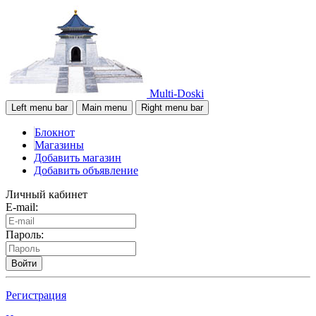
Multi-Doski
Left menu bar
Main menu
Right menu bar
Блокнот
Магазины
Добавить магазин
Добавить объявление
Личный кабинет
E-mail:
Пароль:
Войти
Регистрация