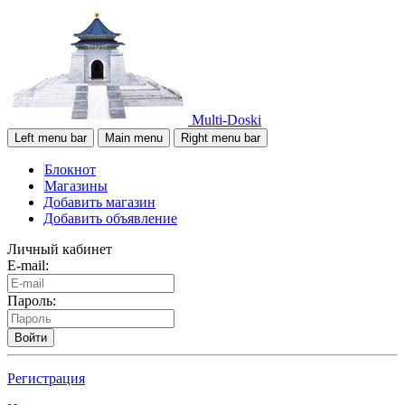
Multi-Doski
Left menu bar
Main menu
Right menu bar
Блокнот
Магазины
Добавить магазин
Добавить объявление
Личный кабинет
E-mail:
Пароль:
Войти
Регистрация