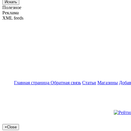
Искать
Полезное
Реклама
XML feeds
Главная страница
Обратная связь
Статьи
Магазины
Добав
×
Close