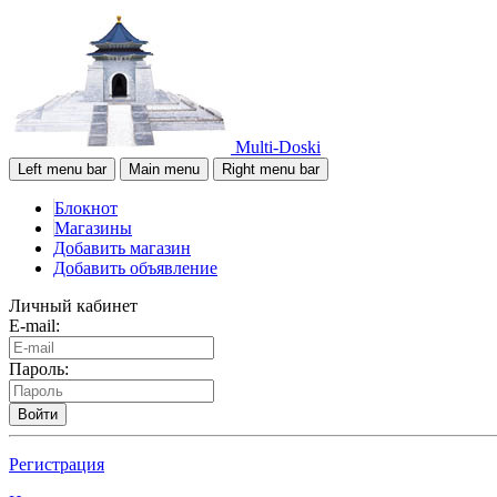
Multi-Doski
Left menu bar
Main menu
Right menu bar
Блокнот
Магазины
Добавить магазин
Добавить объявление
Личный кабинет
E-mail:
Пароль:
Войти
Регистрация