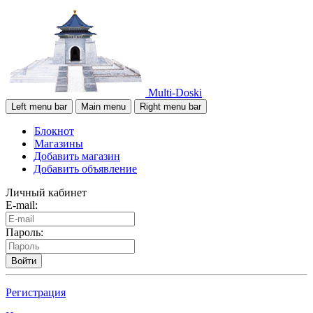
Multi-Doski
Left menu bar
Main menu
Right menu bar
Блокнот
Магазины
Добавить магазин
Добавить объявление
Личный кабинет
E-mail:
Пароль:
Войти
Регистрация