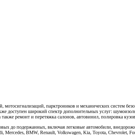
, мотосигнализаций, парктроников и механических систем безо
кже доступен широкий спектр дополнительных услуг: шумоизоля
акже ремонт и перетяжка салонов, автовинил, полировка кузов
овых до подержанных, включая легковые автомобили, внедорож
Mercedes, BMW, Renault, Volkswagen, Kia, Toyota, Chevrolet, Ford