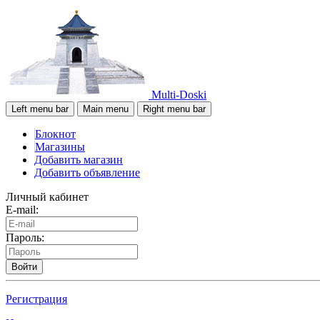
Multi-Doski
Left menu bar
Main menu
Right menu bar
Блокнот
Магазины
Добавить магазин
Добавить объявление
Личный кабинет
E-mail:
Пароль:
Войти
Регистрация