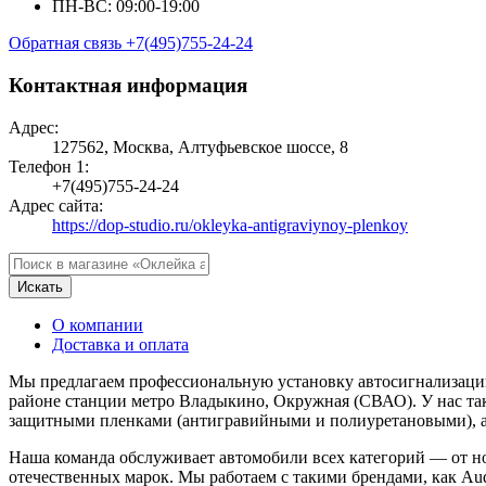
ПН-ВС: 09:00-19:00
Обратная связь
+7(495)755-24-24
Контактная информация
Адрес:
127562, Москва, Алтуфьевское шоссе, 8
Телефон 1:
+7(495)755-24-24
Адрес сайта:
https://dop-studio.ru/okleyka-antigraviynoy-plenkoy
Искать
О компании
Доставка и оплата
Мы предлагаем профессиональную установку автосигнализаций
районе станции метро Владыкино, Окружная (СВАО). У нас та
защитными пленками (антигравийными и полиуретановыми), а т
Наша команда обслуживает автомобили всех категорий — от н
отечественных марок. Мы работаем с такими брендами, как Audi, 