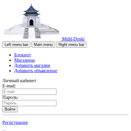
Multi-Doski
Left menu bar
Main menu
Right menu bar
Блокнот
Магазины
Добавить магазин
Добавить объявление
Личный кабинет
E-mail:
Пароль:
Войти
Регистрация