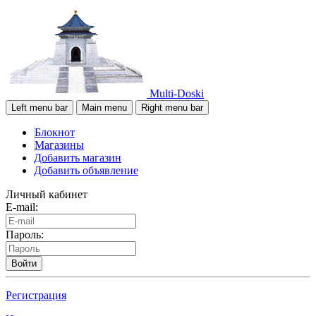
Multi-Doski
Left menu bar
Main menu
Right menu bar
Блокнот
Магазины
Добавить магазин
Добавить объявление
Личный кабинет
E-mail:
Пароль:
Войти
Регистрация