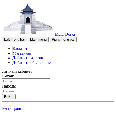
Multi-Doski
Left menu bar
Main menu
Right menu bar
Блокнот
Магазины
Добавить магазин
Добавить объявление
Личный кабинет
E-mail:
Пароль:
Войти
Регистрация