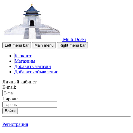
Multi-Doski
Left menu bar
Main menu
Right menu bar
Блокнот
Магазины
Добавить магазин
Добавить объявление
Личный кабинет
E-mail:
Пароль:
Войти
Регистрация