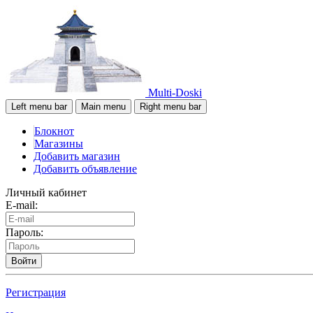
Multi-Doski
Left menu bar
Main menu
Right menu bar
Блокнот
Магазины
Добавить магазин
Добавить объявление
Личный кабинет
E-mail:
Пароль:
Войти
Регистрация